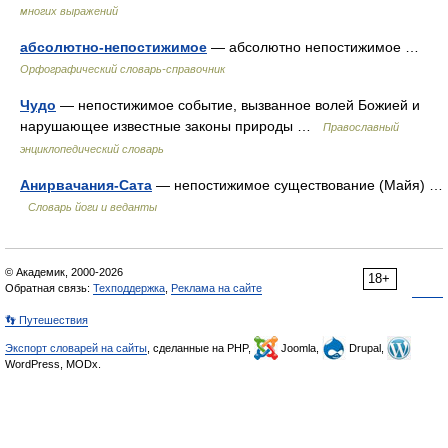
многих выражений
абсолютно-непостижимое
— абсолютно непостижимое …
Орфографический словарь-справочник
Чудо
— непостижимое событие, вызванное волей Божией и
нарушающее известные законы природы …
Православный
энциклопедический словарь
Анирвачания-Сата
— непостижимое существование (Майя) …
Словарь йоги и веданты
© Академик, 2000-2026
18+
Обратная связь:
Техподдержка
,
Реклама на сайте
👣 Путешествия
Экспорт словарей на сайты
, сделанные на PHP,
Joomla,
Drupal,
WordPress, MODx.