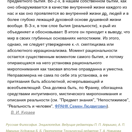
предметного бытия. Во-2-х, в нашем собственном бытии, как
оно обнаруживается в качестве внутренней жизни каждого из
нас и как оно проявляется во внутренней жизни
др.
людей и в
более глубоко лежащей духовной основе душевной жизни
вообще. В-З-х, в том слое бытия (реальности), к-рый их
объединяет и обосновывает. В итоге он приходит к выводу, что
мир в своих глубинных основаниях непостижим. Из этого,
однако, не следует утверждение к.-л. скептицизма или
абсолютного иррационализма. Момент рациональности
остается существенным моментом самого бытия, и потому
опирающаяся на него установка рационального
миропонимания как таковая вполне оправданна и уместна.
Неправомерна не сама по себе эта установка, а ее
притязания быть абсолютной, исчерпывающей и
всеобъемлющей. Она должна быть, по Франку, обогащена
средствами интуитивного, мистического миропонимания и
описания реальности (см. "Предмет знания", "Непостижимое",
"Реальность и человек",
ФРАНК Семен Людвигович
).
В. И. Кураев
Русская Философия. Энциклопедия
.
Ведущие редакторы П. П. Апрышко, А. П.
Маринин Художник Б. Б. Протопопов Технический редактор Т. А. Новикова