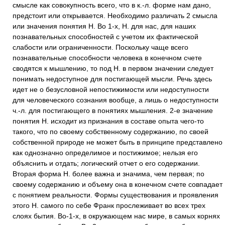
смысле как совокупность всего, что в к.-л. форме нам дано,
предстоит или открывается. Необходимо различать 2 смысла
или значения понятия Н. Во 1-х, Н. для нас, для наших
познавательных способностей с учетом их фактической
слабости или ограниченности. Поскольку чаще всего
познавательные способности человека в конечном счете
сводятся к мышлению, то под Н. в первом значении следует
понимать недоступное для постигающей мысли. Речь здесь
идет не о безусловной непостижимости или недоступности
для человеческого сознания вообще, а лишь о недоступности
ч.-л. для постигающего в понятиях мышления. 2-е значение
понятия Н. исходит из признания в составе опыта чего-то
такого, что по своему собственному содержанию, по своей
собственной природе не может быть в принципе представлено
как однозначно определимое и постижимое; нельзя его
объяснить и отдать; логический отчет о его содержании.
Вторая форма Н. более важна и значима, чем первая; по
своему содержанию и объему она в конечном счете совпадает
с понятием реальности. Формы существования и проявления
этого Н. самого по себе Франк прослеживает во всех трех
слоях бытия. Во-1-х, в окружающем нас мире, в самых корнях